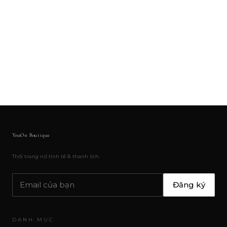
YouOn Boutique
Thời trang nữ tinh tế & thanh lịch.
Đăng ký
DANH MỤC