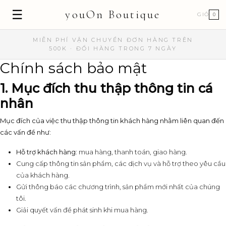
☰
youOn Boutique
GIỎ
0
MIỄN PHÍ VẬN CHUYỂN ĐƠN HÀNG TRÊN
500K · ĐỔI HÀNG TRONG 7 NGÀY
Chính sách bảo mật
1. Mục đích thu thập thông tin cá
nhân
Mục đích của việc thu thập thông tin khách hàng nhằm liên quan đến
các vấn đề như:
Hỗ trợ khách hàng:
mua hàng, thanh toán, giao hàng.
Cung cấp thông tin sản phẩm, các dịch vụ và hỗ trợ theo yêu cầu
của khách hàng.
Gửi thông báo các chương trình, sản phẩm mới nhất của chúng
tôi.
Giải quyết vấn đề phát sinh khi mua hàng.