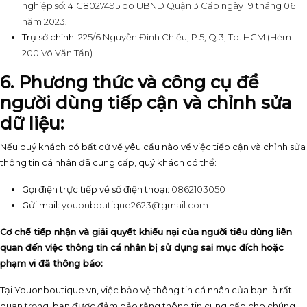
nghiệp số: 41C8027495 do UBND Quận 3 Cấp ngày 19 tháng 06
năm 2023.
Trụ sở chính:
225/6 Nguyễn Đình Chiểu, P.5, Q.3, Tp. HCM (Hẻm
200 Võ Văn Tần)
6. Phương thức và công cụ để
người dùng tiếp cận và chỉnh sửa
dữ liệu:
Nếu quý khách có bất cứ về yêu cầu nào về việc tiếp cận và chỉnh sửa
thông tin cá nhân đã cung cấp, quý khách có thể:
Gọi điện trực tiếp về số điện thoại:
0862103050
Gửi mail:
youonboutique2623@gmail.com
Cơ chế tiếp nhận và giải quyết khiếu nại của người tiêu dùng liên
quan đến việc thông tin cá nhân bị sử dụng sai mục đích hoặc
phạm vi đã thông báo:
Tại Youonboutique.vn, việc bảo vệ thông tin cá nhân của bạn là rất
quan trọng, bạn được đảm bảo rằng thông tin cung cấp cho chúng