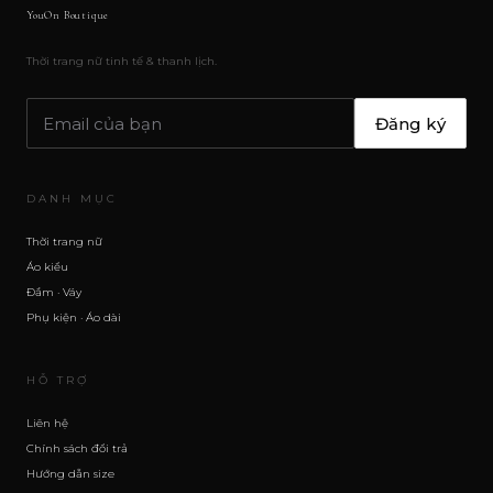
YouOn Boutique
Thời trang nữ tinh tế & thanh lịch.
Đăng ký
DANH MỤC
Thời trang nữ
Áo kiểu
Đầm · Váy
Phụ kiện · Áo dài
HỖ TRỢ
Liên hệ
Chính sách đổi trả
Hướng dẫn size