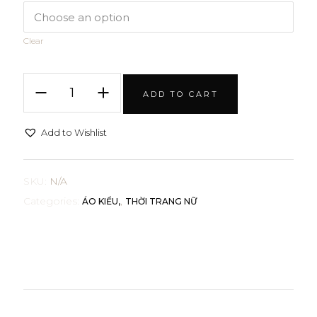
Clear
Áo
ADD TO CART
Basic
quantity
Add to Wishlist
SKU:
N/A
Categories:
,
ÁO KIỂU
THỜI TRANG NỮ