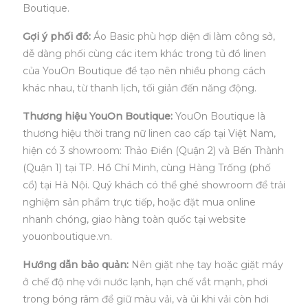
Boutique.
Gợi ý phối đồ:
Áo Basic phù hợp diện đi làm công sở,
dễ dàng phối cùng các item khác trong tủ đồ linen
của YouOn Boutique để tạo nên nhiều phong cách
khác nhau, từ thanh lịch, tối giản đến năng động.
Thương hiệu YouOn Boutique:
YouOn Boutique là
thương hiệu thời trang nữ linen cao cấp tại Việt Nam,
hiện có 3 showroom: Thảo Điền (Quận 2) và Bến Thành
(Quận 1) tại TP. Hồ Chí Minh, cùng Hàng Trống (phố
cổ) tại Hà Nội. Quý khách có thể ghé showroom để trải
nghiệm sản phẩm trực tiếp, hoặc đặt mua online
nhanh chóng, giao hàng toàn quốc tại website
youonboutique.vn.
Hướng dẫn bảo quản:
Nên giặt nhẹ tay hoặc giặt máy
ở chế độ nhẹ với nước lạnh, hạn chế vắt mạnh, phơi
trong bóng râm để giữ màu vải, và ủi khi vải còn hơi