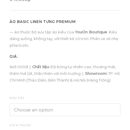
ÁO BASIC LINEN TƯNG PREMIUM
— áo thuộc bộ sưu tập áo kiểu của
YouOn Boutique
. Kiểu
dáng suông, không tay, với thiết kế cổ tròn. Phần ve xẻ nhẹ
phía trước.
GIÁ:
649.000đ |
Chất liệu:
Độ bóng tự nhiên cao, thoáng mát,
thấm hút tốt, thân thiện với môi trường |
Showroom:
TP. Hồ
Chí Minh (Thảo Điền, Bến Thành) & Hà Nội (Hàng Trống)
MÀU SẮC
KÍCH THƯỚC