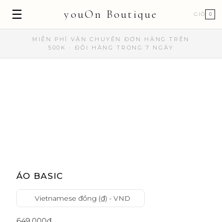
☰
youOn Boutique
GIỎ
0
MIỄN PHÍ VẬN CHUYỂN ĐƠN HÀNG TRÊN
500K · ĐỔI HÀNG TRONG 7 NGÀY
ÁO BASIC
Vietnamese đồng (₫) - VND
649,000
₫