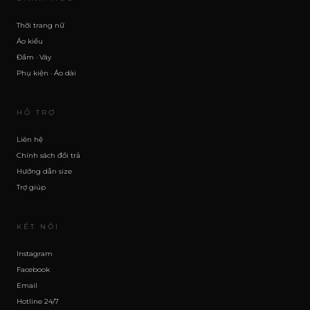
Thời trang nữ
Áo kiểu
Đầm · Váy
Phụ kiện · Áo dài
HỖ TRỢ
Liên hệ
Chính sách đổi trả
Hướng dẫn size
Trợ giúp
KẾT NỐI
Instagram
Facebook
Email
Hotline 24/7