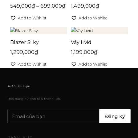
549,000
₫
–
699,000
₫
1,499,000
₫
Add to Wishlist
Add to Wishlist
Blazer Silky
Váy Livid
1,299,000
₫
1,199,000
₫
Add to Wishlist
Add to Wishlist
YouOn Boutique
Thời trang nữ tinh tế & thanh lịch.
Đăng ký
DANH MỤC