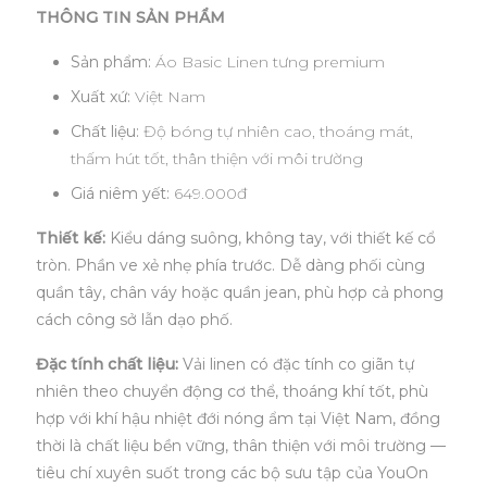
THÔNG TIN SẢN PHẨM
Sản phẩm:
Áo Basic Linen tưng premium
Xuất xứ:
Việt Nam
Chất liệu:
Độ bóng tự nhiên cao, thoáng mát,
thấm hút tốt, thân thiện với môi trường
Giá niêm yết:
649.000đ
Thiết kế:
Kiểu dáng suông, không tay, với thiết kế cổ
tròn. Phần ve xẻ nhẹ phía trước. Dễ dàng phối cùng
quần tây, chân váy hoặc quần jean, phù hợp cả phong
cách công sở lẫn dạo phố.
Đặc tính chất liệu:
Vải linen có đặc tính co giãn tự
nhiên theo chuyển động cơ thể, thoáng khí tốt, phù
hợp với khí hậu nhiệt đới nóng ẩm tại Việt Nam, đồng
thời là chất liệu bền vững, thân thiện với môi trường —
tiêu chí xuyên suốt trong các bộ sưu tập của YouOn