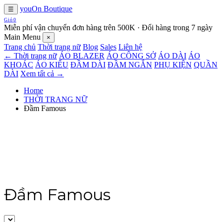
youOn Boutique
☰
Giỏ
0
Miễn phí vận chuyển đơn hàng trên 500K · Đổi hàng trong 7 ngày
Main Menu
×
Trang chủ
Thời trang nữ
Blog
Sales
Liên hệ
← Thời trang nữ
ÁO BLAZER
ÁO CÔNG SỞ
ÁO DÀI
ÁO
KHOÁC
ÁO KIỂU
ĐẦM DÀI
ĐẦM NGẮN
PHỤ KIỆN
QUẦN
DÀI
Xem tất cả →
Home
THỜI TRANG NỮ
Đầm Famous
Đầm Famous