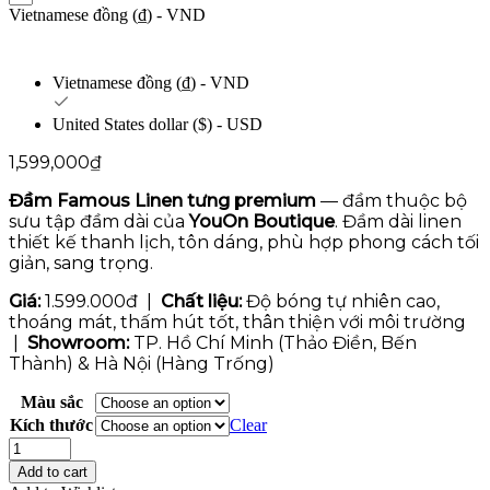
Vietnamese đồng (₫) - VND
Vietnamese đồng (₫) - VND
United States dollar ($) - USD
1,599,000
₫
Đầm Famous Linen tưng premium
— đầm thuộc bộ
sưu tập đầm dài của
YouOn Boutique
. Đầm dài linen
thiết kế thanh lịch, tôn dáng, phù hợp phong cách tối
giản, sang trọng.
Giá:
1.599.000đ |
Chất liệu:
Độ bóng tự nhiên cao,
thoáng mát, thấm hút tốt, thân thiện với môi trường
|
Showroom:
TP. Hồ Chí Minh (Thảo Điền, Bến
Thành) & Hà Nội (Hàng Trống)
Màu sắc
Kích thước
Clear
Đầm
Famous
Add to cart
quantity