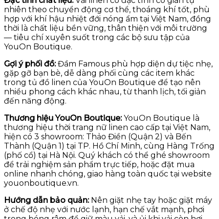
Đặc tính chất liệu:
Vải linen có đặc tính co giãn tự
nhiên theo chuyển động cơ thể, thoáng khí tốt, phù
hợp với khí hậu nhiệt đới nóng ẩm tại Việt Nam, đồng
thời là chất liệu bền vững, thân thiện với môi trường
— tiêu chí xuyên suốt trong các bộ sưu tập của
YouOn Boutique.
Gợi ý phối đồ:
Đầm Famous phù hợp diện dự tiệc nhẹ,
gặp gỡ bạn bè, dễ dàng phối cùng các item khác
trong tủ đồ linen của YouOn Boutique để tạo nên
nhiều phong cách khác nhau, từ thanh lịch, tối giản
đến năng động.
Thương hiệu YouOn Boutique:
YouOn Boutique là
thương hiệu thời trang nữ linen cao cấp tại Việt Nam,
hiện có 3 showroom: Thảo Điền (Quận 2) và Bến
Thành (Quận 1) tại TP. Hồ Chí Minh, cùng Hàng Trống
(phố cổ) tại Hà Nội. Quý khách có thể ghé showroom
để trải nghiệm sản phẩm trực tiếp, hoặc đặt mua
online nhanh chóng, giao hàng toàn quốc tại website
youonboutique.vn.
Hướng dẫn bảo quản:
Nên giặt nhẹ tay hoặc giặt máy
ở chế độ nhẹ với nước lạnh, hạn chế vắt mạnh, phơi
trong bóng râm để giữ màu vải, và ủi khi vải còn hơi