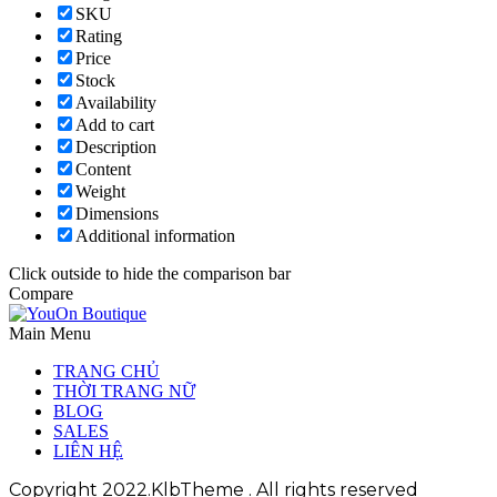
SKU
Rating
Price
Stock
Availability
Add to cart
Description
Content
Weight
Dimensions
Additional information
Click outside to hide the comparison bar
Compare
Main Menu
TRANG CHỦ
THỜI TRANG NỮ
BLOG
SALES
LIÊN HỆ
Copyright 2022.KlbTheme . All rights reserved