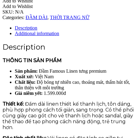
Add to Wishlist
Add to Wishlist
SKU:
N/A
Categories:
ĐẦM DÀI
,
THỜI TRANG NỮ
Description
Additional information
Description
THÔNG TIN SẢN PHẨM
Sản phẩm:
Đầm Famous Linen tưng premium
Xuất xứ:
Việt Nam
Chất liệu:
Độ bóng tự nhiên cao, thoáng mát, thấm hút tốt,
thân thiện với môi trường
Giá niêm yết:
1.599.000đ
Thiết kế:
Đầm dài linen thiết kế thanh lịch, tôn dáng,
phù hợp phong cách tối giản, sang trọng. Có thể phối
cùng giày cao gót cho vẻ thanh lịch hoặc sandal, giày
thể thao để tạo phong cách năng động, trẻ trung
hơn.