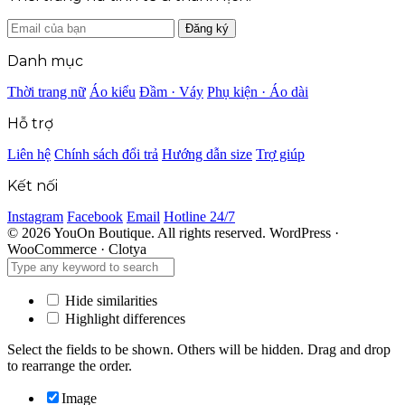
Đăng ký
Danh mục
Thời trang nữ
Áo kiểu
Đầm · Váy
Phụ kiện · Áo dài
Hỗ trợ
Liên hệ
Chính sách đổi trả
Hướng dẫn size
Trợ giúp
Kết nối
Instagram
Facebook
Email
Hotline 24/7
© 2026 YouOn Boutique. All rights reserved.
WordPress ·
WooCommerce · Clotya
Hide similarities
Highlight differences
Select the fields to be shown. Others will be hidden. Drag and drop
to rearrange the order.
Image