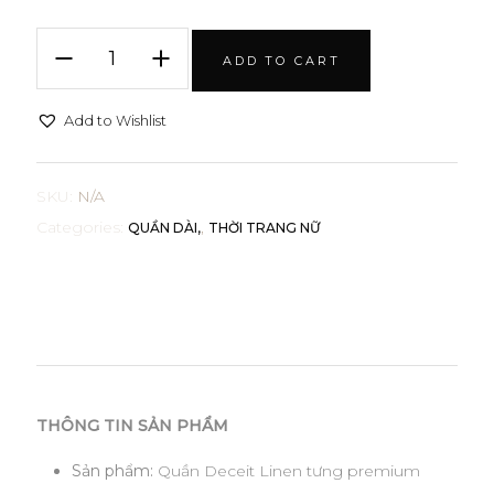
Quần
ADD TO CART
Deceit
quantity
Add to Wishlist
SKU:
N/A
Categories:
,
QUẦN DÀI
THỜI TRANG NỮ
THÔNG TIN SẢN PHẨM
Sản phẩm:
Quần Deceit Linen tưng premium