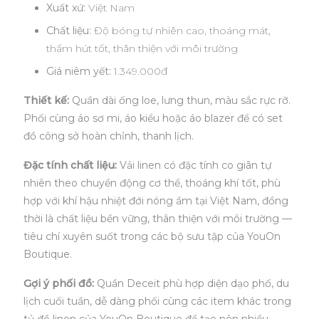
Xuất xứ:
Việt Nam
Chất liệu:
Độ bóng tự nhiên cao, thoáng mát,
thấm hút tốt, thân thiện với môi trường
Giá niêm yết:
1.349.000đ
Thiết kế:
Quần dài ống loe, lưng thun, màu sắc rực rỡ.
Phối cùng áo sơ mi, áo kiểu hoặc áo blazer để có set
đồ công sở hoàn chỉnh, thanh lịch.
Đặc tính chất liệu:
Vải linen có đặc tính co giãn tự
nhiên theo chuyển động cơ thể, thoáng khí tốt, phù
hợp với khí hậu nhiệt đới nóng ẩm tại Việt Nam, đồng
thời là chất liệu bền vững, thân thiện với môi trường —
tiêu chí xuyên suốt trong các bộ sưu tập của YouOn
Boutique.
Gợi ý phối đồ:
Quần Deceit phù hợp diện dạo phố, du
lịch cuối tuần, dễ dàng phối cùng các item khác trong