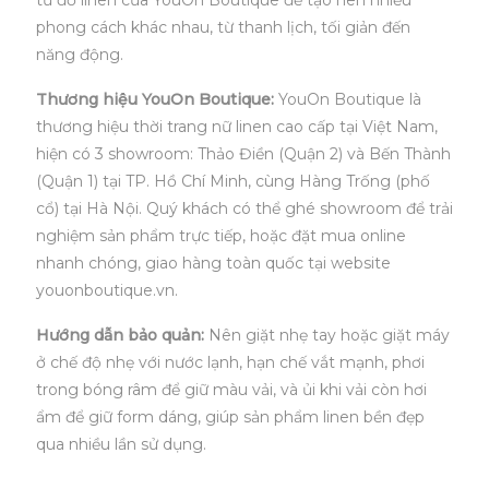
tủ đồ linen của YouOn Boutique để tạo nên nhiều
phong cách khác nhau, từ thanh lịch, tối giản đến
năng động.
Thương hiệu YouOn Boutique:
YouOn Boutique là
thương hiệu thời trang nữ linen cao cấp tại Việt Nam,
hiện có 3 showroom: Thảo Điền (Quận 2) và Bến Thành
(Quận 1) tại TP. Hồ Chí Minh, cùng Hàng Trống (phố
cổ) tại Hà Nội. Quý khách có thể ghé showroom để trải
nghiệm sản phẩm trực tiếp, hoặc đặt mua online
nhanh chóng, giao hàng toàn quốc tại website
youonboutique.vn.
Hướng dẫn bảo quản:
Nên giặt nhẹ tay hoặc giặt máy
ở chế độ nhẹ với nước lạnh, hạn chế vắt mạnh, phơi
trong bóng râm để giữ màu vải, và ủi khi vải còn hơi
ẩm để giữ form dáng, giúp sản phẩm linen bền đẹp
qua nhiều lần sử dụng.