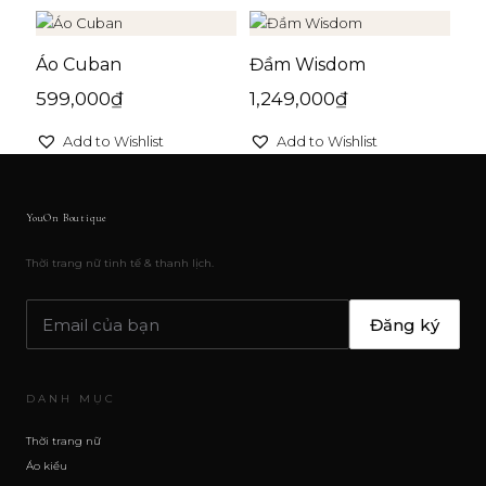
Áo Cuban
Đầm Wisdom
599,000
₫
1,249,000
₫
Add to Wishlist
Add to Wishlist
YouOn Boutique
Thời trang nữ tinh tế & thanh lịch.
Đăng ký
DANH MỤC
Thời trang nữ
Áo kiểu