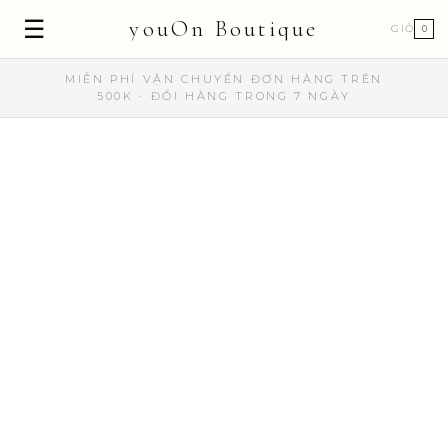
☰
youOn Boutique
GIỎ
0
MIỄN PHÍ VẬN CHUYỂN ĐƠN HÀNG TRÊN
500K · ĐỔI HÀNG TRONG 7 NGÀY