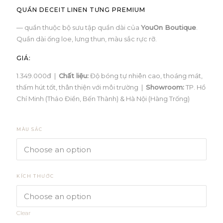
QUẦN DECEIT LINEN TƯNG PREMIUM
— quần thuộc bộ sưu tập quần dài của
YouOn Boutique
.
Quần dài ống loe, lưng thun, màu sắc rực rỡ.
GIÁ:
1.349.000đ |
Chất liệu:
Độ bóng tự nhiên cao, thoáng mát,
thấm hút tốt, thân thiện với môi trường |
Showroom:
TP. Hồ
Chí Minh (Thảo Điền, Bến Thành) & Hà Nội (Hàng Trống)
MÀU SẮC
KÍCH THƯỚC
Clear