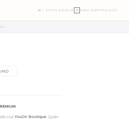
VI
EN
TÌM KIẾM
GIỎ
0
ĐĂNG NHẬP
TRỢ GIÚP
GÀY
 VND
PREMIUM
 dài của
YouOn Boutique
. Quần