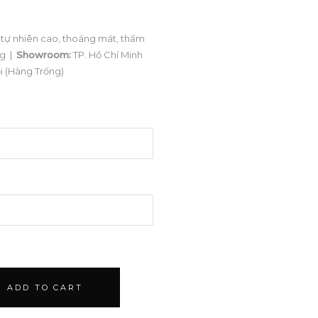
tự nhiên cao, thoáng mát, thấm
ng |
Showroom:
TP. Hồ Chí Minh
i (Hàng Trống)
ADD TO CART