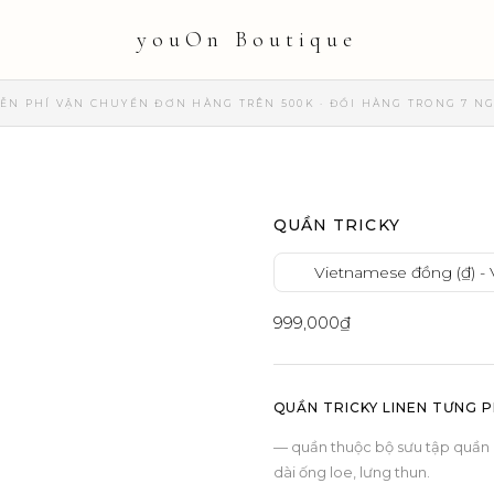
youOn Boutique
ỄN PHÍ VẬN CHUYỂN ĐƠN HÀNG TRÊN 500K · ĐỔI HÀNG TRONG 7 N
QUẦN TRICKY
Vietnamese đồng (₫) -
999,000
₫
QUẦN TRICKY LINEN TƯNG 
— quần thuộc bộ sưu tập quần
dài ống loe, lưng thun.