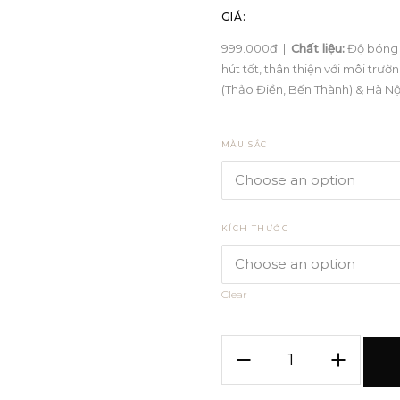
GIÁ:
999.000đ |
Chất liệu:
Độ bóng 
hút tốt, thân thiện với môi trườ
(Thảo Điền, Bến Thành) & Hà Nộ
MÀU SẮC
KÍCH THƯỚC
Clear
Quần
Tricky
quantity