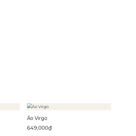
Áo Virgo
649,000
₫