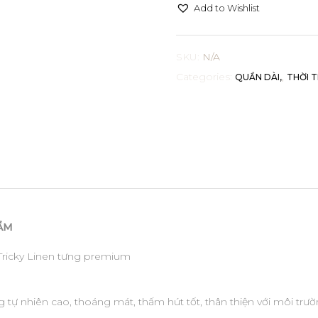
Add to Wishlist
SKU:
N/A
Categories:
,
QUẦN DÀI
THỜI 
ẨM
ricky Linen tưng premium
tự nhiên cao, thoáng mát, thấm hút tốt, thân thiện với môi trư