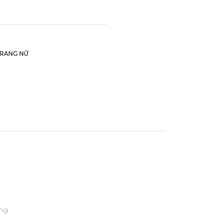
TRANG NỮ
ờng