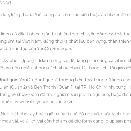
.000đ
 loe, lưng thun. Phối cùng áo sơ mi, áo kiểu hoặc áo blazer để 
 linen có đặc tính co giãn tự nhiên theo chuyển động cơ thể, tho
nóng ẩm tại Việt Nam, đồng thời là chất liệu bền vững, thân thiện
các bộ sưu tập của YouOn Boutique.
icky phù hợp diện đi làm công sở, dễ dàng phối cùng các item kh
 tạo nên nhiều phong cách khác nhau, từ thanh lịch, tối giản đ
outique:
YouOn Boutique là thương hiệu thời trang nữ linen cao 
iền (Quận 2) và Bến Thành (Quận 1) tại TP. Hồ Chí Minh, cùng H
thể ghé showroom để trải nghiệm sản phẩm trực tiếp, hoặc đặt
 quốc tại website youonboutique.vn.
Nên giặt nhẹ tay hoặc giặt máy ở chế độ nhẹ với nước lạnh, hạn
 màu vải, và ủi khi vải còn hơi ẩm để giữ form dáng, giúp sản p