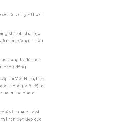
có set đồ công sở hoàn
áng khí tốt, phù hợp
 với môi trường — tiêu
ác trong tủ đồ linen
ến năng động.
cấp tại Việt Nam, hiện
àng Trống (phố cổ) tại
 mua online nhanh
 chế vắt mạnh, phơi
hẩm linen bền đẹp qua