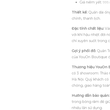
Giá niêm yết:
999
Thiết kế:
Quần dài ống
chỉnh, thanh lịch.
Đặc tính chất liệu:
Vải
với khí hậu nhiệt đới 
chí xuyên suốt trong 
Gợi ý phối đồ:
Quần Tr
của YouOn Boutique để
Thương hiệu YouOn B
có 3 showroom: Thảo Đ
Hà Nội. Quý khách có 
chóng, giao hàng toàn
Hướng dẫn bảo quản:
trong bóng râm để giữ
nhiều lần sử dụng.