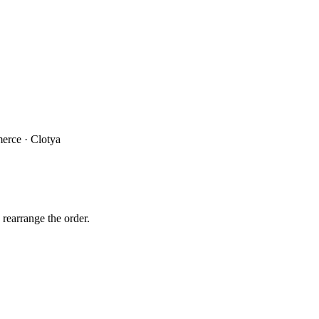
rce · Clotya
 rearrange the order.