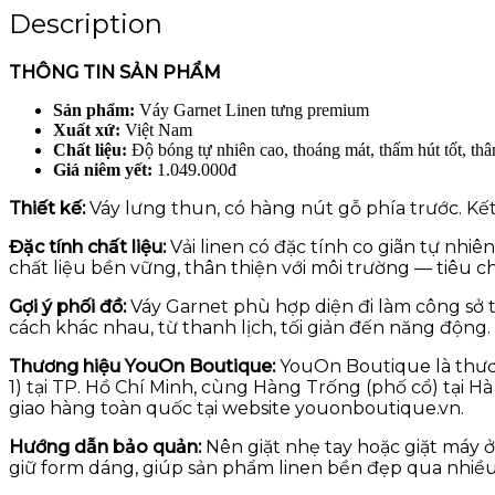
Description
THÔNG TIN SẢN PHẨM
Sản phẩm:
Váy Garnet Linen tưng premium
Xuất xứ:
Việt Nam
Chất liệu:
Độ bóng tự nhiên cao, thoáng mát, thấm hút tốt, thâ
Giá niêm yết:
1.049.000đ
Thiết kế:
Váy lưng thun, có hàng nút gỗ phía trước. Kết 
Đặc tính chất liệu:
Vải linen có đặc tính co giãn tự nhiê
chất liệu bền vững, thân thiện với môi trường — tiêu 
Gợi ý phối đồ:
Váy Garnet phù hợp diện đi làm công sở 
cách khác nhau, từ thanh lịch, tối giản đến năng động.
Thương hiệu YouOn Boutique:
YouOn Boutique là thươn
1) tại TP. Hồ Chí Minh, cùng Hàng Trống (phố cổ) tại 
giao hàng toàn quốc tại website youonboutique.vn.
Hướng dẫn bảo quản:
Nên giặt nhẹ tay hoặc giặt máy ở
giữ form dáng, giúp sản phẩm linen bền đẹp qua nhiều