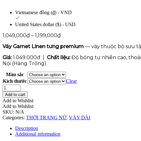
Vietnamese đồng (₫) - VND
United States dollar ($) - USD
1,049,000
₫
–
1,199,000
₫
Váy Garnet Linen tưng premium
— váy thuộc bộ sưu tậ
Giá:
1.049.000đ |
Chất liệu:
Độ bóng tự nhiên cao, thoán
Nội (Hàng Trống)
Màu sắc
Kích thước
Clear
Váy
Garnet
Add to cart
quantity
Add to Wishlist
Add to Wishlist
SKU:
N/A
Categories:
THỜI TRANG NỮ
,
VÁY DÀI
Description
Additional information