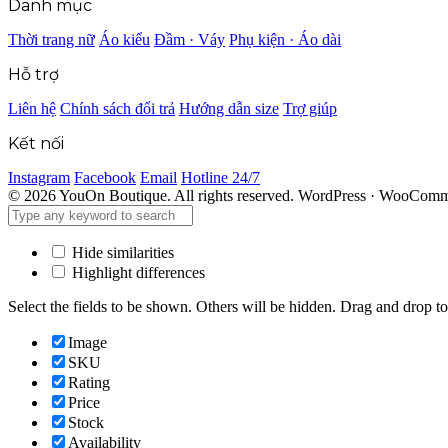
Danh mục
Thời trang nữ
Áo kiểu
Đầm · Váy
Phụ kiện · Áo dài
Hỗ trợ
Liên hệ
Chính sách đổi trả
Hướng dẫn size
Trợ giúp
Kết nối
Instagram
Facebook
Email
Hotline 24/7
© 2026 YouOn Boutique. All rights reserved.
WordPress · WooComme
Hide similarities
Highlight differences
Select the fields to be shown. Others will be hidden. Drag and drop to
Image
SKU
Rating
Price
Stock
Availability