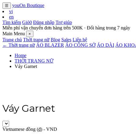
youOn Boutique
☰
vi
en
Tìm kiếm
Giỏ
0
Đăng nhập
Trợ giúp
Miễn phí vận chuyển đơn hàng trên 500K · Đổi hàng trong 7 ngày
Main Menu
×
Trang chủ
Thời trang nữ
Blog
Sales
Liên hệ
← Thời trang nữ
ÁO BLAZER
ÁO CÔNG SỞ
ÁO DÀI
ÁO KHO
Home
THỜI TRANG NỮ
Váy Garnet
Váy Garnet
Vietnamese đồng (₫) - VND