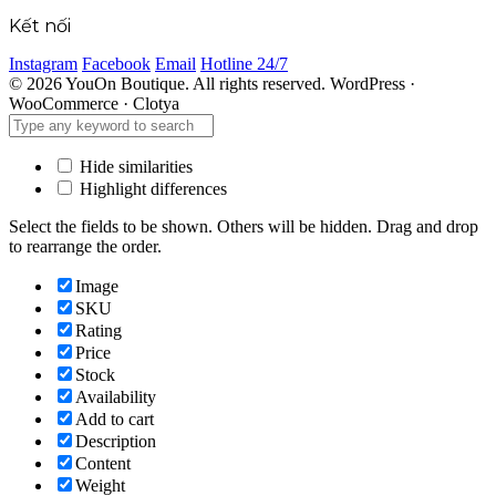
Kết nối
Instagram
Facebook
Email
Hotline 24/7
© 2026 YouOn Boutique. All rights reserved.
WordPress ·
WooCommerce · Clotya
Hide similarities
Highlight differences
Select the fields to be shown. Others will be hidden. Drag and drop
to rearrange the order.
Image
SKU
Rating
Price
Stock
Availability
Add to cart
Description
Content
Weight