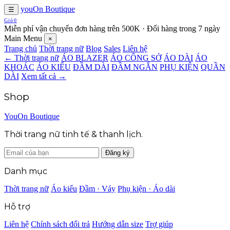
youOn Boutique
☰
Giỏ
0
Miễn phí vận chuyển đơn hàng trên 500K · Đổi hàng trong 7 ngày
Main Menu
×
Trang chủ
Thời trang nữ
Blog
Sales
Liên hệ
← Thời trang nữ
ÁO BLAZER
ÁO CÔNG SỞ
ÁO DÀI
ÁO
KHOÁC
ÁO KIỂU
ĐẦM DÀI
ĐẦM NGẮN
PHỤ KIỆN
QUẦN
DÀI
Xem tất cả →
Shop
YouOn Boutique
Thời trang nữ tinh tế & thanh lịch.
Đăng ký
Danh mục
Thời trang nữ
Áo kiểu
Đầm · Váy
Phụ kiện · Áo dài
Hỗ trợ
Liên hệ
Chính sách đổi trả
Hướng dẫn size
Trợ giúp