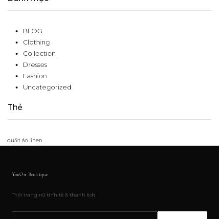
BLOG
Clothing
Collection
Dresses
Fashion
Uncategorized
Thẻ
quần áo linen
YouOn Boutique
Thời trang nữ tinh tế & thanh lịch.