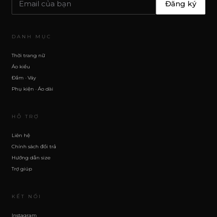
Đăng ký
DANH MỤC
Thời trang nữ
Áo kiểu
Đầm · Váy
Phụ kiện · Áo dài
HỖ TRỢ
Liên hệ
Chính sách đổi trả
Hướng dẫn size
Trợ giúp
KẾT NỐI
Instagram