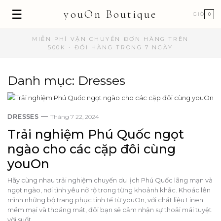
☰
youOn Boutique
GIỎ
0
MIỄN PHÍ VẬN CHUYỂN ĐƠN HÀNG TRÊN
500K · ĐỔI HÀNG TRONG 7 NGÀY
Danh mục:
Dresses
DRESSES
Tháng 7 22, 2024
Trải nghiệm Phú Quốc ngọt
ngào cho các cặp đôi cùng
youOn
Hãy cùng nhau trải nghiệm chuyến du lịch Phú Quốc lãng mạn và
ngọt ngào, nơi tình yêu nở rộ trong từng khoảnh khắc. Khoác lên
mình những bộ trang phục tinh tế từ youOn, với chất liệu Linen
mềm mại và thoáng mát, đôi bạn sẽ cảm nhận sự thoải mái tuyệt
vời suốt