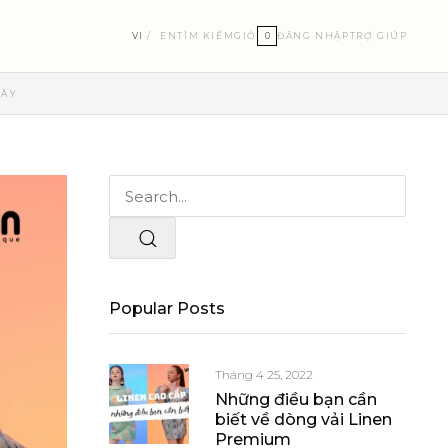
VI
EN
TÌM KIẾM
GIỎ
0
ĐĂNG NHẬP
TRỢ GIÚP
GÀY
Popular Posts
Tháng 4 25, 2022
Những điều bạn cần
biết về dòng vải Linen
Premium