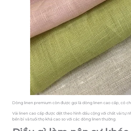
Dòng linen premium còn được gọi là dòng linen cao cấp, có ch
Vải linen cao cấp được dệt theo hình dấu cộng với chất vải tự 
bền bỉ và tuổi thọ khá cao so với các dòng linen thường.