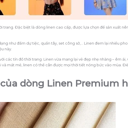
i trang. Đặc biệt là dòng linen cao cấp, được lựa chọn để sản xuất n
 dạng như đầm dự tiệc, quần tây, set công sở,… Linen đem lại nhiều ph
ệu này.
 với các tín đồ thời trang. Linen vừa mang lại vẻ đẹp nhẹ nhàng – êm ái
ại và mát mẻ, linen có thể cân được mọi thời tiết nóng bức vào mùa. Đi
 của dòng Linen Premium h