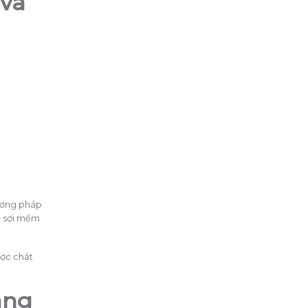
 và
hương pháp
ể sợi mềm
ược chất
ang