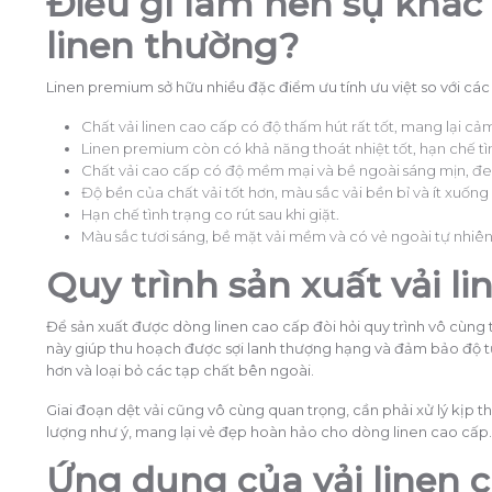
Điều gì làm nên sự khác 
linen thường?
Linen premium sở hữu nhiều đặc điểm ưu tính ưu việt so với các 
Chất vải linen cao cấp có độ thấm hút rất tốt, mang lại c
Linen premium còn có khả năng thoát nhiệt tốt, hạn chế tì
Chất vải cao cấp có độ mềm mại và bề ngoài sáng mịn, đem
Độ bền của chất vải tốt hơn, màu sắc vải bền bỉ và ít xuống
Hạn chế tình trạng co rút sau khi giặt.
Màu sắc tươi sáng, bề mặt vải mềm và có vẻ ngoài tự nhiên
Quy trình sản xuất vải li
Để sản xuất được dòng linen cao cấp đòi hỏi quy trình vô cùng t
này giúp thu hoạch được sợi lanh thượng hạng và đảm bảo độ tự
hơn và loại bỏ các tạp chất bên ngoài.
Giai đoạn dệt vải cũng vô cùng quan trọng, cần phải xử lý kịp th
lượng như ý, mang lại vẻ đẹp hoàn hảo cho dòng linen cao cấp.
Ứng dụng của vải linen 