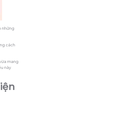
ên những
ong cách
, vừa mang
ều này
iện