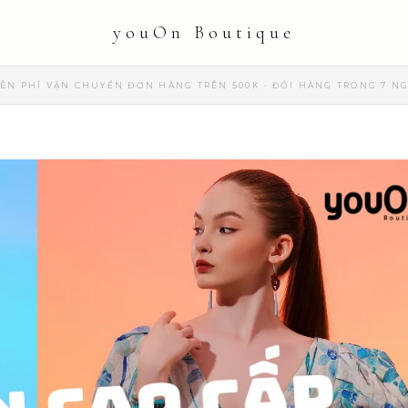
youOn Boutique
ỄN PHÍ VẬN CHUYỂN ĐƠN HÀNG TRÊN 500K · ĐỔI HÀNG TRONG 7 N