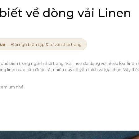
iết về dòng vải Linen
que
— Đội ngũ biên tập & tư vấn thời trang
 phổ biến trong ngành thời trang. Vải linen đa dạng với nhiều loại line
dòng linen cao cấp được rất nhiều quý cô yêu thích và lựa chọn. Vậy điề
premium nhé!