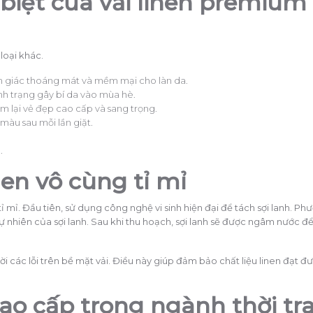
biệt của vải linen premium
loại khác.
ảm giác thoáng mát và mềm mại cho làn da.
nh trạng gây bí da vào mùa hè.
 lại vẻ đẹp cao cấp và sang trọng.
 màu sau mỗi lần giặt.
.
nen vô cùng tỉ mỉ
ỉ mỉ. Đầu tiên, sử dụng công nghệ vi sinh hiện đại để tách sợi lanh. P
 nhiên của sợi lanh. Sau khi thu hoạch, sợi lanh sẽ được ngâm nước đ
ời các lỗi trên bề mặt vải. Điều này giúp đảm bảo chất liệu linen đạt đ
cao cấp trong ngành thời tr