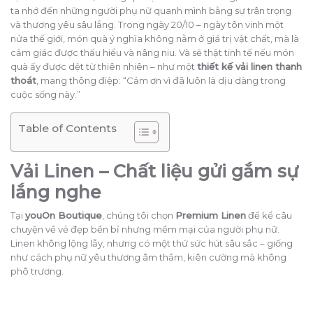
ta nhớ đến những người phụ nữ quanh mình bằng sự trân trọng
và thương yêu sâu lắng. Trong ngày 20/10 – ngày tôn vinh một
nửa thế giới, món quà ý nghĩa không nằm ở giá trị vật chất, mà là
cảm giác được thấu hiểu và nâng niu. Và sẽ thật tinh tế nếu món
quà ấy được dệt từ thiên nhiên – như một
thiết kế vải linen thanh
thoát
, mang thông điệp: “Cảm ơn vì đã luôn là dịu dàng trong
cuộc sống này.”
Table of Contents
Vải Linen – Chất liệu gửi gắm sự
lắng nghe
Tại
youOn Boutique
, chúng tôi chọn
Premium Linen
để kể câu
chuyện về vẻ đẹp bền bỉ nhưng mềm mại của người phụ nữ.
Linen không lộng lẫy, nhưng có một thứ sức hút sâu sắc – giống
như cách phụ nữ yêu thương âm thầm, kiên cường mà không
phô trương.