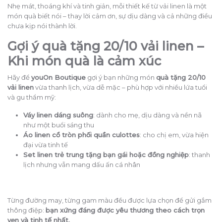
Nhẹ mát, thoáng khí và tinh giản, mỗi thiết kế từ vải linen là một
món quà biết nói – thay lời cảm ơn, sự dịu dàng và cả những điều
chưa kịp nói thành lời.
Gợi ý quà tặng 20/10 vải linen –
Khi món quà là cảm xúc
Hãy để
youOn Boutique
gợi ý bạn những món
quà tặng 20/10
vải linen
vừa thanh lịch, vừa dễ mặc – phù hợp với nhiều lứa tuổi
và gu thẩm mỹ:
Váy linen dáng suông
: dành cho mẹ, dịu dàng và nền nã
như một buổi sáng thu
Áo linen cổ tròn phối quần culottes
: cho chị em, vừa hiện
đại vừa tinh tế
Set linen trẻ trung tặng bạn gái hoặc đồng nghiệp
: thanh
lịch nhưng vẫn mang dấu ấn cá nhân
Từng đường may, từng gam màu đều được lựa chọn để gửi gắm
thông điệp:
bạn xứng đáng được yêu thương theo cách trọn
vẹn và tinh tế nhất.