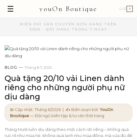
☰
youOn Boutique
GIỎ
0
MIỄN PHÍ VẬN CHUYỂN ĐƠN HÀNG TRÊN
500K · ĐỔI HÀNG TRONG 7 NGÀY
BLOG
Tháng 8 7, 2025
Quà tặng 20/10 vải Linen dành
riêng cho những người phụ nữ
dịu dàng
📅 Cập nhật: Tháng 6/2026 | ✍️ Biên soạn bởi:
YouOn
Boutique
— Đội ngũ biên tập & tư vấn thời trang
Tháng Mười luôn dịu dàng theo một cách rất riêng – không quá
rực rỡ như mùa hè, không quá lạnh như mùa đông, mà vừa đủ để