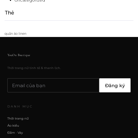
Uncategorized
Thẻ
quần áo linen
YouOn Boutique
Thời trang nữ tinh tế & thanh lịch.
Đăng ký
DANH MỤC
Thời trang nữ
Áo kiểu
Đầm · Váy