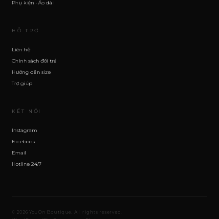
Phụ kiện · Áo dài
HỖ TRỢ
Liên hệ
Chính sách đổi trả
Hướng dẫn size
Trợ giúp
KẾT NỐI
Instagram
Facebook
Email
Hotline 24/7
© 2026 YouOn Boutique. All rights reserved.